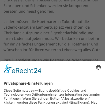
Schreiben und Schenken werden sie kompetent
beraten und meist geholfen.
Leider müssen die Hoetmarer in Zukunft auf die
Ladenlokalität am Lambertusplatz verzichten, da
Christiane aufgrund einer Eigenbedarfskündigung
ihren Laden aufgeben muss. Wir bedanken uns bei ihr
für ihr vielfaches Engagement für die Hoetmarer und
wünschen ihr für ihren weiteren Lebensweg alles Gute.
Ihre Dienstleistungen wie Postservice, Wäscheservice
und Schreibwaren wird in Zukunft der Frischemarkt
übernehmen. Wir von der Dorfwerkstatt hoffen, dass
die Hoetmarer auch dort den Service so gut annehmen
und es sich für den Frischmarkt zu einem weiteren
Standbein entwickelt.
Text Paul Schwienhorst, Foto: Dorfwerkstatt