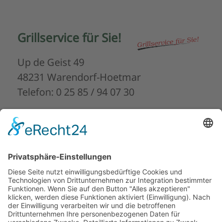
Grillservice für Sie!
Up de Geist 49
48231 Warendorf-Hoetmar
Telefon: 0 25 85 / 94 07 30
HARTMANN
Toilettenwagen &
Zeltverleih
Hoetmarer Dorfbauerschaft 7