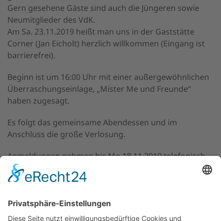
Gern gesehene Gäste sind auch die Jüngeren sowie
Neumitglieder des VdK.
Am Sa. 23.11.2019 heißt man uns in der Gaststätte
Corner (Jan Eicholt) herzlich willkommen (Eingang ist
barrierefrei).
Beginn ist um 16:00 Uhr mit einer außergewöhnlichen
Überraschungseinlage, „Mister Me und Freunde“
haben zugesagt.
Es folgt das gemeinsame Abendessen und im
Anschluss die große Verlosung.
Anmeldungen nehmen bis Mo.18.11.2019 telefonisch
entgegen:
Ewald Dress 02585 7417
Bernhard Emminghorst 02581 45330
Klaus Haurenherm 02587 970265