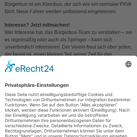
Bürgerbus ist ein Kleinbus, der sich wie ein normaler PKW
fährt. Neue Fahrer werden umfassend eingewiesen.
Interesse? Jetzt mitmachen!
Wer Interesse hat, das Bürgerbus-Team zu verstärken – sei
es regelmäßig oder auch als Springer – kann sich
unverbindlich informieren. Der Verein freut sich über jeden,
der bereit ist, einen kleinen Teil seiner Zeit für das
Gemeinwohl zu schenken.
Kontakt:
Bürgerbusverein Hoetmar
Telefon: 02585-1237 oder 01718836780
info@ferienhof-
schwienhorst .de
oder
buergerbus@hoetmar.de
Oder sprecht uns einfach persönlich an!