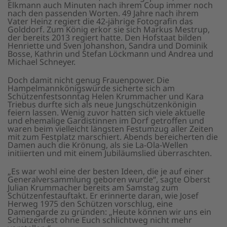
Elkmann auch Minuten nach ihrem Coup immer noch
nach den passenden Worten. 49 Jahre nach ihrem
Vater Heinz regiert die 42-jährige Fotografin das
Golddorf. Zum König erkor sie sich Markus Mestrup,
der bereits 2013 regiert hatte. Den Hofstaat bilden
Henriette und Sven Johanshon, Sandra und Dominik
Bosse, Kathrin und Stefan Löckmann und Andrea und
Michael Schneyer.
Doch damit nicht genug Frauenpower. Die
Hampelmannkönigswürde sicherte sich am
Schützenfestsonntag Helen Krummacher und Kara
Triebus durfte sich als neue Jungschützenkönigin
feiern lassen. Wenig zuvor hatten sich viele aktuelle
und ehemalige Gardistinnen im Dorf getroffen und
waren beim vielleicht längsten Festumzug aller Zeiten
mit zum Festplatz marschiert. Abends bereicherten die
Damen auch die Krönung, als sie La-Ola-Wellen
initiierten und mit einem Jubiläumslied überraschten.
„Es war wohl eine der besten Ideen, die je auf einer
Generalversammlung geboren wurde“, sagte Oberst
Julian Krummacher bereits am Samstag zum
Schützenfestauftakt. Er erinnerte daran, wie Josef
Herweg 1975 den Schützen vorschlug, eine
Damengarde zu gründen: „Heute können wir uns ein
Schützenfest ohne Euch schlichtweg nicht mehr