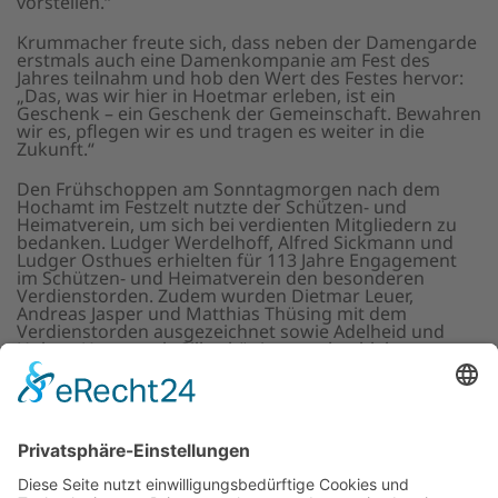
vorstellen.“
Krummacher freute sich, dass neben der Damengarde
erstmals auch eine Damenkompanie am Fest des
Jahres teilnahm und hob den Wert des Festes hervor:
„Das, was wir hier in Hoetmar erleben, ist ein
Geschenk – ein Geschenk der Gemeinschaft. Bewahren
wir es, pflegen wir es und tragen es weiter in die
Zukunft.“
Den Frühschoppen am Sonntagmorgen nach dem
Hochamt im Festzelt nutzte der Schützen- und
Heimatverein, um sich bei verdienten Mitgliedern zu
bedanken. Ludger Werdelhoff, Alfred Sickmann und
Ludger Osthues erhielten für 113 Jahre Engagement
im Schützen- und Heimatverein den besonderen
Verdienstorden. Zudem wurden Dietmar Leuer,
Andreas Jasper und Matthias Thüsing mit dem
Verdienstorden ausgezeichnet sowie Adelheid und
Hubert Herweg als Silberkönigspaar hochleben
gelassen.
Das ganze Wochenende stießen Jung und Alt am
Festplatz miteinander an und machten bei den
Festbällen am Samstag und Sonntag die Nacht zum
Tag. Live-Musik und Auftritte der Damengarde taten
ihr Übriges.