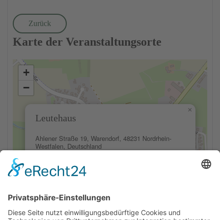
Zurück
Karte der Veranstaltungsorte
+
−
×
Leutehaus
Ahlener Straße 19, Warendorf, 48231 Nordrhein-
Westfalen, Deutschland