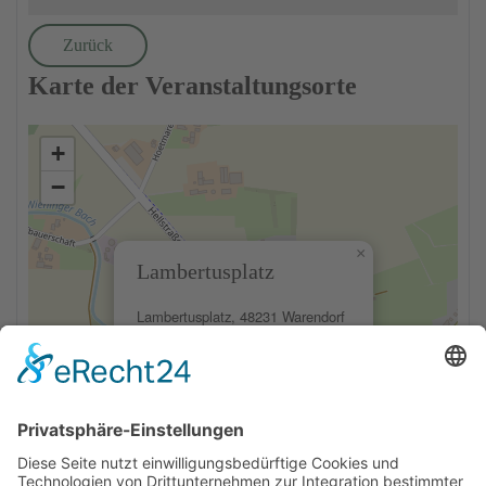
Zurück
Karte der Veranstaltungsorte
+
−
×
Lambertusplatz
Lambertusplatz, 48231 Warendorf